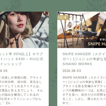
AI記事
カット率 95%以上】キウプ
SNIPE HANGER（スナ
ハット K430 – KiU公式
ガー）[ジョジョの奇妙な冒険
ラインショップ
SINANO WORKS
08.05
2026.08.03
い日差しや突然の雨。アウトド
SNIPE HANGER（スナイプ
常の外出時、頭や顔、首元をし
ー）[ジョジョの奇妙な冒険] 
ガードしてくれるアイテムは、
プサイトを彩る究極のギアラッ
必需品と言えるでしょう。 そん
ンプの醍醐味の一つは、お気
たの悩みを解決してくれるの
ギアを並べ、自分だけの空間
iU公式オンラインショップから
ること。しかし、限られたス
「【U...
中で...