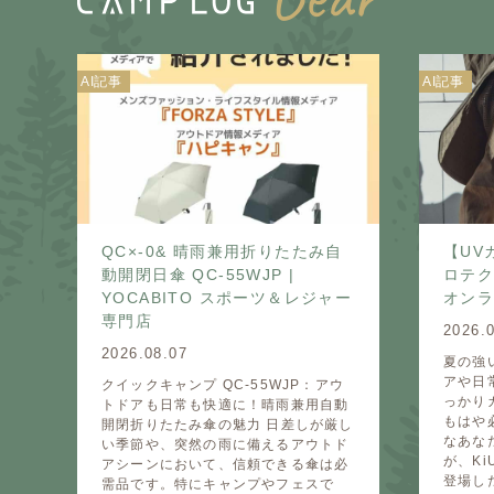
AI記事
AI記事
QC×-0& 晴雨兼用折りたたみ自
【UV
動開閉日傘 QC-55WJP |
ロテクト
YOCABITO スポーツ＆レジャー
オン
専門店
2026.
2026.08.07
夏の強
アや日
クイックキャンプ QC-55WJP：アウ
っかり
トドアも日常も快適に！晴雨兼用自動
もはや
開閉折りたたみ傘の魅力 日差しが厳し
なあな
い季節や、突然の雨に備えるアウトド
が、K
アシーンにおいて、信頼できる傘は必
登場した
需品です。特にキャンプやフェスで