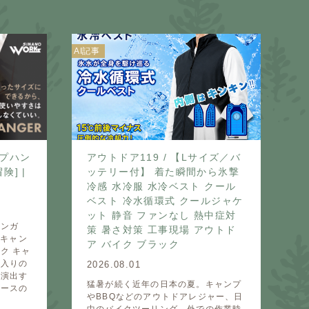
AI記事
イプハン
アウトドア119 / 【Lサイズ／バ
] |
ッテリー付】 着た瞬間から氷撃
冷感 水冷服 水冷ベスト クール
ベスト 冷水循環式 クールジャケ
ット 静音 ファンなし 熱中症対
ハンガ
策 暑さ対策 工事現場 アウトド
：キャン
ア バイク ブラック
ク キャ
に入りの
2026.08.01
を演出す
猛暑が続く近年の日本の夏。キャンプ
ペースの
やBBQなどのアウトドアレジャー、日