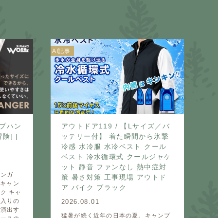
AI記事
イプハン
アウトドア119 / 【Lサイズ／バ
] |
ッテリー付】 着た瞬間から氷撃
冷感 水冷服 水冷ベスト クール
ベスト 冷水循環式 クールジャケ
ット 静音 ファンなし 熱中症対
ハンガ
策 暑さ対策 工事現場 アウトド
：キャン
ア バイク ブラック
ク キャ
に入りの
2026.08.01
を演出す
猛暑が続く近年の日本の夏。キャンプ