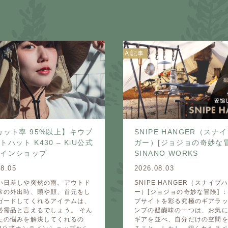
AI記事
カット率 95%以上】キウプ
SNIPE HANGER（スナ
ハット K430 – KiU公式
ガー）[ジョジョの奇妙な冒険
ラインショップ
SINANO WORKS
08.05
2026.08.03
い日差しや突然の雨。アウトド
SNIPE HANGER（スナイプ
常の外出時、頭や顔、首元をし
ー）[ジョジョの奇妙な冒険] 
ガードしてくれるアイテムは、
プサイトを彩る究極のギアラッ
必需品と言えるでしょう。 そん
ンプの醍醐味の一つは、お気
たの悩みを解決してくれるの
ギアを並べ、自分だけの空間