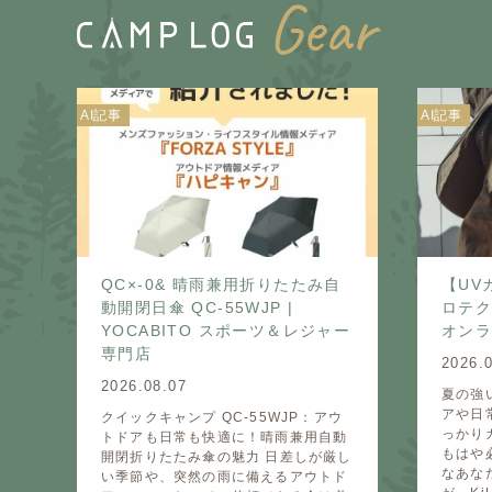
AI記事
AI記事
QC×-0& 晴雨兼用折りたたみ自
【UV
動開閉日傘 QC-55WJP |
ロテクト
YOCABITO スポーツ＆レジャー
オン
専門店
2026.
2026.08.07
夏の強
アや日
クイックキャンプ QC-55WJP：アウ
っかり
トドアも日常も快適に！晴雨兼用自動
もはや
開閉折りたたみ傘の魅力 日差しが厳し
なあな
い季節や、突然の雨に備えるアウトド