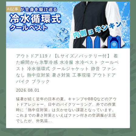
AI記事
アウトドア119 / 【Lサイズ／バッテリー付】 着
た瞬間から氷撃冷感 水冷服 水冷ベスト クールベ
スト 冷水循環式 クールジャケット 静音 ファン
なし 熱中症対策 暑さ対策 工事現場 アウトドア
バイク ブラック
2026.08.01
猛暑が続く近年の日本の夏。キャンプやBBQなどのアウ
トドアレジャー、日中のバイクツーリング、外での作業
時に「熱中症対策」は欠かせない課題となっています。
これまでの暑さ対策といえばファン付きの空調服が主流
でしたが、外気温...