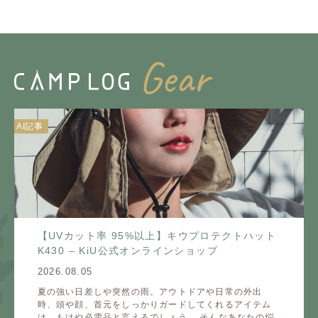
AI記事
【UVカット率 95%以上】キウプロテクトハット
K430 – KiU公式オンラインショップ
2026.08.05
夏の強い日差しや突然の雨。アウトドアや日常の外出
時、頭や顔、首元をしっかりガードしてくれるアイテム
は、もはや必需品と言えるでしょう。 そんなあなたの悩