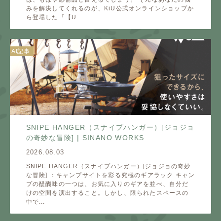
みを解決してくれるのが、KiU公式オンラインショップか
ら登場した「【U...
AI記事
SNIPE HANGER（スナイプハンガー）[ジョジョ
の奇妙な冒険] | SINANO WORKS
2026.08.03
SNIPE HANGER（スナイプハンガー）[ジョジョの奇妙
な冒険] ：キャンプサイトを彩る究極のギアラック キャン
プの醍醐味の一つは、お気に入りのギアを並べ、自分だ
けの空間を演出すること。しかし、限られたスペースの
中で...