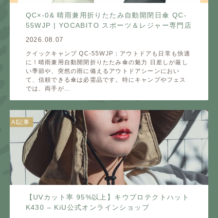
QC×-0& 晴雨兼用折りたたみ自動開閉日傘 QC-
55WJP | YOCABITO スポーツ＆レジャー専門店
2026.08.07
クイックキャンプ QC-55WJP：アウトドアも日常も快適
に！晴雨兼用自動開閉折りたたみ傘の魅力 日差しが厳し
い季節や、突然の雨に備えるアウトドアシーンにおい
て、信頼できる傘は必需品です。特にキャンプやフェス
では、両手が...
AI記事
【UVカット率 95%以上】キウプロテクトハット
K430 – KiU公式オンラインショップ