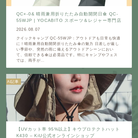
QC×-0& 晴雨兼用折りたたみ自動開閉日傘 QC-
55WJP | YOCABITO スポーツ＆レジャー専門店
2026.08.07
クイックキャンプ QC-55WJP：アウトドアも日常も快適
に！晴雨兼用自動開閉折りたたみ傘の魅力 日差しが厳し
い季節や、突然の雨に備えるアウトドアシーンにおい
て、信頼できる傘は必需品です。特にキャンプやフェス
では、両手が...
AI記事
【UVカット率 95%以上】キウプロテクトハット
K430 – KiU公式オンラインショップ