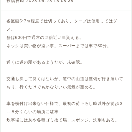
投稿日時
2023-09-28 15:08:38
各区画5*7ｍ程度で仕切ってあり、タープは使用してはダ
メ。
薪は600円で通常の２倍近い量貰える。
ネックは買い物が遠い事。スーパーまでは車で30分。
近くに道の駅があるようだが、未確認。
交通も決して良くはないが、道中の山道は整備が行き届いて
おり、行くだけでもかなりいい景気が望める。
車を横付け出来ない仕様で、最初の荷下ろし時以外が徒歩３
～５分くらいの場所に駐車
炊事場には灰や各種ゴミ捨て場、スポンジ、洗剤もある。