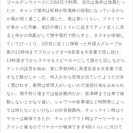
ゴールデンウイークに2泊3日で利用。当日は海岸は強風だっ
たが、キャンプ場内は松林が防風林の役割になっているから
か風が弱く過ごし易く感じた。夜は寒いくらい。ファミリー
が多かった印象。初日の夜にトイレに起きてテント近くに戻
ると何かの気配がして懐中電灯で照らすと、タヌキが徘徊し
ていてびっくり。2日目に近くに陣取った外国人グループが
夜の12時頃までプロジェクター&音楽を大音量で流し続け、
12時過ぎてからスマホをスピーカーにして誰かと話しながら
テントの設営を始め、更に早朝5時に再度音楽を大音量で流
すなど騒がしかった。何人かから苦情が出ていたようだが全
く悪びれず、夜間は管理人がいないので迷惑行為を止められ
ない。潮干狩り場までは徒歩圏内だが、富津岬までは車で移
動しないとかなり遠い。シャワーや炊事場など時間帯によっ
ては待たないといけないが許容範囲内。チェックイン時はリ
ヤカーは確保できたが、チェックアウト時はアーリーチェッ
クインと被るのでリヤカーが確保できず4回くらいに分けて