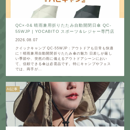
QC×-0& 晴雨兼用折りたたみ自動開閉日傘 QC-
55WJP | YOCABITO スポーツ＆レジャー専門店
2026.08.07
クイックキャンプ QC-55WJP：アウトドアも日常も快適
に！晴雨兼用自動開閉折りたたみ傘の魅力 日差しが厳し
い季節や、突然の雨に備えるアウトドアシーンにおい
て、信頼できる傘は必需品です。特にキャンプやフェス
では、両手が...
AI記事